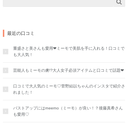

最近の口コミ
重盛さと美さんも愛用❤︎ミーモで美肌を手に入れる！口コミで
も大人気！
芸能人もミーモの虜!?大人女子必須アイテムと口コミで話題❤︎
口コミで大人気のミーモ♡菅野結以ちゃんのインスタで紹介さ
れました！
バストアップにはmeemo（ミーモ）が良い！？後藤真希さん
も愛用♡