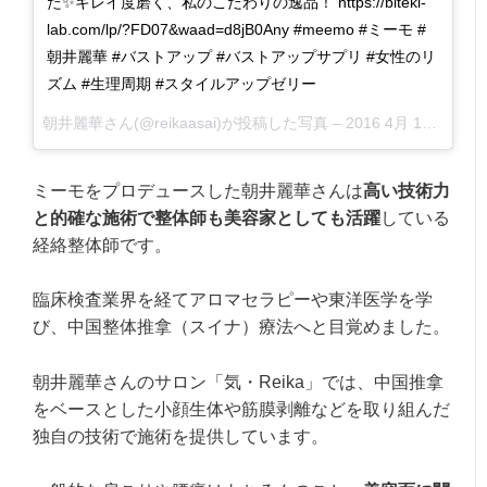
た✨キレイ度磨く、私のこだわりの逸品！ https://biteki-
lab.com/lp/?FD07&waad=d8jB0Any #meemo #ミーモ #
朝井麗華 #バストアップ #バストアップサプリ #女性のリ
ズム #生理周期 #スタイルアップゼリー
朝井麗華さん(@reikaasai)が投稿した写真 –
2016 4月 11 7:37午後 PDT
ミーモをプロデュースした朝井麗華さんは
高い技術力
と的確な施術で整体師も美容家としても活躍
している
経絡整体師です。
臨床検査業界を経てアロマセラピーや東洋医学を学
び、中国整体推拿（スイナ）療法へと目覚めました。
朝井麗華さんのサロン「気・Reika」では、中国推拿
をベースとした小顔生体や筋膜剥離などを取り組んだ
独自の技術で施術を提供しています。