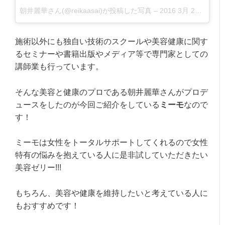
朝井麗華さん(@reikaasai)が投稿した写真 –
2016 3月 21 1:20午前 PDT
施術以外にも独自い技術のスクールや美容健康に関す
るセミナーや書籍出版やメディア等で専門家としての
講師業も行っています。
そんな美容と健康のプロである朝井麗華さんがプロデ
ュースをしたのが今回ご紹介をしている
ミーモ
なので
す！
ミーモは女性をトータルサポートしてくれるので女性
特有の悩みを抱えている人に是非試していただきたい
美容ゼリー!!!
もちろん、美容や健康を維持したいと考えている人に
もおすすめです！