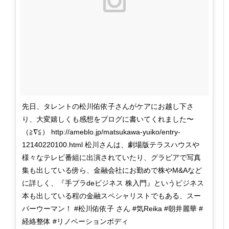
先日、タレントの松川佑依子さんがケアにお越し下さ
り、大変嬉しくも感想をブログに書いてくれました〜
（≧∇≦） http://ameblo.jp/matsukawa-yuiko/entry-
12140220100.html 松川さんは、劇場版テラスハウスや
様々なテレビ番組に出演されていたり、グラビアで写真
集も出している傍ら、金融会社にお勤めで株やM&Aなど
に詳しく、『手ブラdeビジネス 株入門』というビジネス
本も出している程の金融スペシャリストでもある、スー
パーウーマン！ #松川佑依子 さん #気Reika #朝井麗華 #
経絡整体 #リノベーションボディ